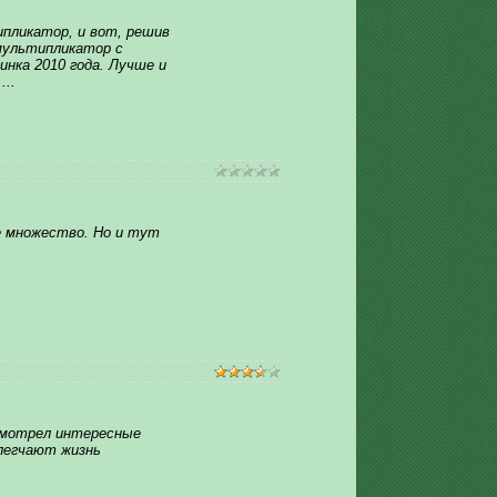
ипликатор, и вот, решив
 мультипликатор с
инка 2010 года. Лучше и
...
е множество. Но и тут
дсмотрел интересные
блегчают жизнь