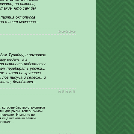
азать, но наконец,
ы такие, что сам бы
партия октопусов
но в инет магазине...
дом Тунайчу, и начинает
ару недель, а в
ора начинать подготовку
ем перебирать удочки...
х: охота на крупного
 лов писуча и селедки, и
рюшка, бельдюжка...
, которые быстро становятся
ми для рыбы. Теперь зимой
 перчаток. И многие по
т еще несколько вещей,
сенале...