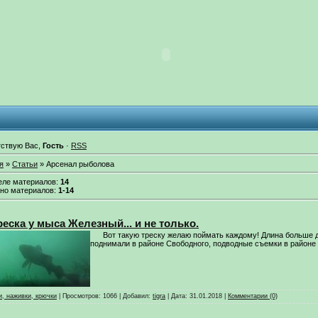
ствую Вас
,
Гость
·
RSS
я
»
Статьи
» Арсенал рыболова
еле материалов
:
14
но материалов
:
1-14
реска у мыса Железный... и не только.
Вот такую треску желаю поймать каждому! Длина больше дв
поднимали в районе Свободного, подводные съемки в районе
, наживки, крючки
|
Просмотров:
1066
|
Добавил:
tigra
|
Дата:
31.01.2018
|
Комментарии (0)