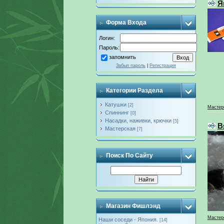
Я
Форма Входа
Логин:
Пароль:
запомнить
Забыл пароль
|
Регистрация
Категории Раздела
Катушки
[2]
Мастер
Спиннинг
[0]
Насадки, наживки, крючки
[5]
В
Мастерская
[7]
Поиск По Сайту
Магазин Фишлэнд
Мастер
Наши соседи - Япония.
[14]