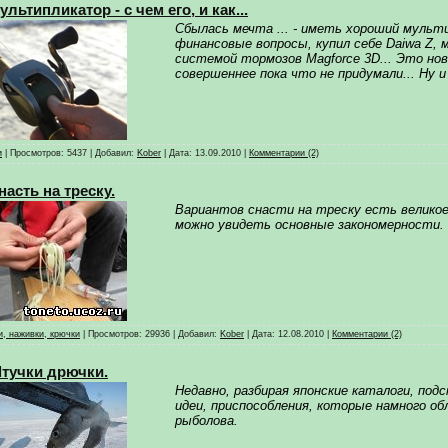
ультипликатор - с чем его, и как...
Сбылась мечта ... - иметь хороший мульт
финансовые вопросы, купил себе Daiwa Z,
системой тормозов Magforce 3D... Это нов
совершеннее пока что не придумали... Ну и 
и
|
Просмотров:
5437
|
Добавил:
Kober
|
Дата:
13.09.2010
|
Комментарии (2)
насть на треску.
Вариантов снасти на треску есть велико
можно увидеть основные закономерности.
, наживки, крючки
|
Просмотров:
29936
|
Добавил:
Kober
|
Дата:
12.08.2010
|
Комментарии (2)
тучки дрючки.
Недавно, разбирая японские каталоги, по
идеи, приспособления, которые намного о
рыболова.