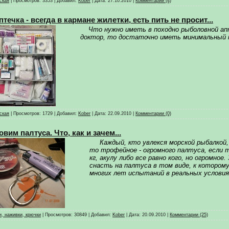
ская
|
Просмотров:
3353
|
Добавил:
Kober
|
Дата:
27.10.2010
|
Комментарии (4)
птечка - всегда в кармане жилетки, есть пить не просит...
Что нужно иметь в походно рыболовной ап
доктор, то достаточно иметь минимальный н
ская
|
Просмотров:
1729
|
Добавил:
Kober
|
Дата:
22.09.2010
|
Комментарии (0)
овим палтуса. Что, как и зачем...
Каждый, кто увлекся морской рыбалкой,
то трофейное - огромного палтуса, если т
кг, акулу либо все равно кого, но огромное
снасть на палтуса в том виде, к котором
многих лет испытаний в реальных условиях
, наживки, крючки
|
Просмотров:
30849
|
Добавил:
Kober
|
Дата:
20.09.2010
|
Комментарии (25)