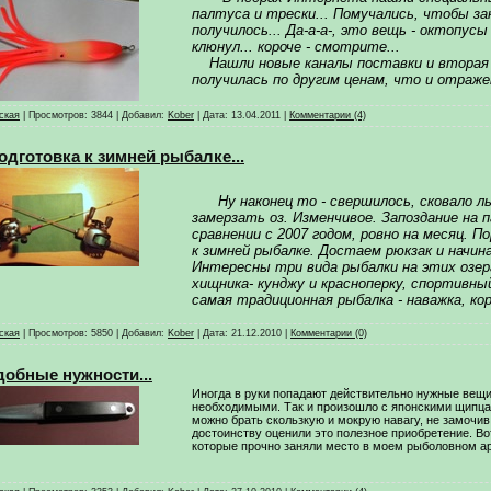
палтуса и трески... Помучались, чтобы зак
получилось... Да-а-а-, это вещь - октопус
клюнул... короче - смотрите...
Нашли новые каналы поставки и вторая 
получилась по другим ценам, что и отраже
ская
|
Просмотров:
3844
|
Добавил:
Kober
|
Дата:
13.04.2011
|
Комментарии (4)
одготовка к зимней рыбалке...
Ну наконец то - свершилось, сковало ль
замерзать оз. Изменчивое. Запоздание на п
сравнении с 2007 годом, ровно на месяц. П
к зимней рыбалке. Достаем рюкзак и начина
Интересны три вида рыбалки на этих озера
хищника- кунджу и красноперку, спортивный
самая традиционная рыбалка - наважка, ко
ская
|
Просмотров:
5850
|
Добавил:
Kober
|
Дата:
21.12.2010
|
Комментарии (0)
добные нужности...
Иногда в руки попадают действительно нужные вещи
необходимыми. Так и произошло с японскими щипца
можно брать скользкую и мокрую навагу, не замочив
достоинству оценили это полезное приобретение. Во
которые прочно заняли место в моем рыболовном ар