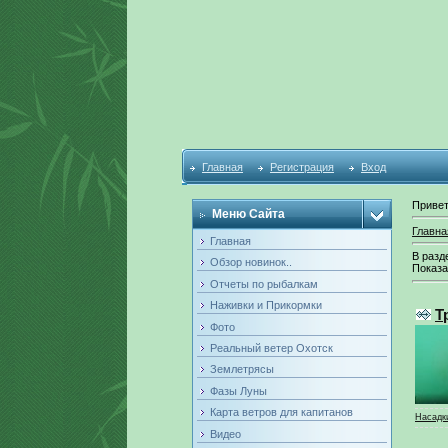
Главная
Регистрация
Вход
Привет
Меню Сайта
Главна
Главная
В разд
Обзор новинок..
Показа
Отчеты по рыбалкам
Наживки и Прикормки
Т
Фото
Реальный ветер Охотск
Землетрясы
Фазы Луны
Карта ветров для капитанов
Насадки
Видео