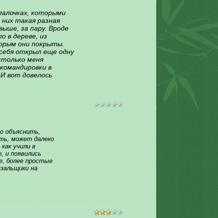
палочках, которыми
 них такая разная
выше, за пару. Вроде
о в дереве, из
торым они покрыты.
я себя открыл еще одну
астолько меня
 командировки в
 И вот довелось
о объяснить,
ать, может далеко
как учили в
, и появились
е, более простые
зальщики на