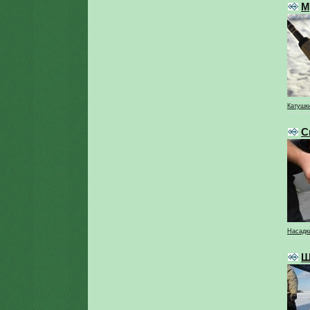
М
Катушк
С
Насадки
Ш