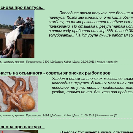
 снова про палтуса...
Последнее время получаю все больше во
палтуса. Когда мы начинали, это была обычн
камбалу, но тема развивается и сейчас его 
пилькерами. По отзывам и результатам исп
в этом году сработал пилькер 555, длиной 30
голубоватый. На Итурупе лучше работал зо
, наживки, крючки
|
Просмотров:
3400
|
Добавил:
Kober
|
Дата:
26.06.2011
|
Комментарии (0)
насть на осьминога - советы японских рыболовов.
Увидел в одном из японских магазинов снас
новогодняя игрушка. В наших магазинах т
подобное, но у нас писали - краболовка, мы
угодно, только не то, для чего она предназ
, наживки, крючки
|
Просмотров:
9194
|
Добавил:
Kober
|
Дата:
11.06.2011
|
Комментарии (0)
 снова про палтуса...
В недрах Интернета нашли специальные