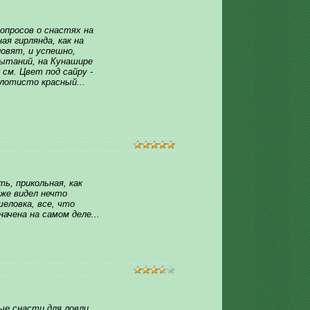
просов о снастях на
ая гирлянда, как на
ловят, и успешно,
ытаний, на Кунашире
 см. Цвет под сайру -
лотисто красный...
ть, прикольная, как
оже видел нечто
шеловка, все, что
начена на самом деле...
 снасти для ловли