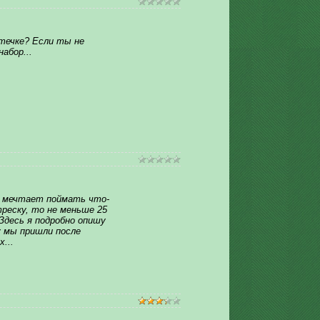
течке? Если ты не
абор...
 мечтает поймать что-
реску, то не меньше 25
. Здесь я подробно опишу
у мы пришли после
...