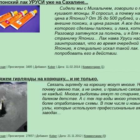
понский лак УРУСИ уже на Сахалине...
Сидели мы с Михалычем, говорили о 
кушают японцы. Я спросил, а почему на
цена в Японии? От 35 до 500 рублей, и 
внешне похожи, а цена разная. А все дел
которого сделаны палочки, и лака, ко
Разговор затянулся за полночь, и я дл
страничку Японии... Лак нама Уруси н
заинтриговал, что во время очередной
Японию, я специально искал такой лак.
попробовать его в действии.
ская
|
Просмотров:
3495
|
Добавил:
Kober
|
Дата:
11.02.2014
|
Комментарии (1)
яжем гирлянды на корюшку... и не только.
Связать гирлянду на корюшку могут многие. Н
почему именно так, а не иначе, и правильно связ
не каждый. Многие рыболовы вяжут по старинке, 
далеком детстве. А с тех пор воды много утекло
более отработанные схемы. В том числе и новы
узлы, которые используют профессиональные вя
заводах...
ская
|
Просмотров:
27657
|
Добавил:
Kober
|
Дата:
21.11.2012
|
Комментарии (0)