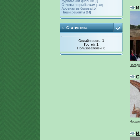
Курильский дневник
[6]
Отчеты по рыбалкам
[148]
И
Арсенал рыболова
[14]
Наши рецепты
[14]
Статистика
Онлайн всего:
1
Гостей:
1
Пользователей:
0
Насадки
С
Насадки
И